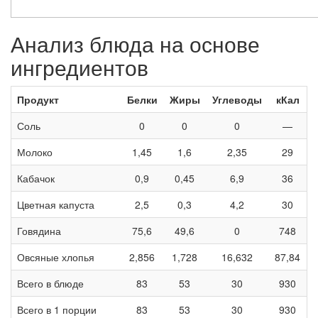
Анализ блюда на основе
ингредиентов
Продукт
Белки
Жиры
Углеводы
кКал
Соль
0
0
0
—
Молоко
1,45
1,6
2,35
29
Кабачок
0,9
0,45
6,9
36
Цветная капуста
2,5
0,3
4,2
30
Говядина
75,6
49,6
0
748
Овсяные хлопья
2,856
1,728
16,632
87,84
Всего в блюде
83
53
30
930
Всего в 1 порции
83
53
30
930