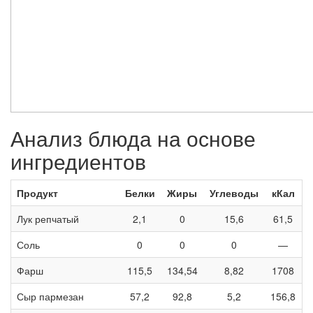
Анализ блюда на основе
ингредиентов
Продукт
Белки
Жиры
Углеводы
кКал
Лук репчатый
2,1
0
15,6
61,5
Соль
0
0
0
—
Фарш
115,5
134,54
8,82
1708
Сыр пармезан
57,2
92,8
5,2
156,8