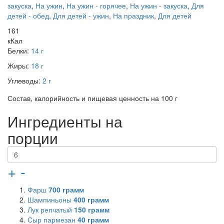
закуска
,
На ужин
,
На ужин - горячее
,
На ужин - закуска
,
Для
детей - обед
,
Для детей - ужин
,
На праздник
,
Для детей
161
кКал
Белки:
14 г
Жиры:
18 г
Углеводы:
2 г
Состав, калорийность и пищевая ценность на 100 г
Ингредиенты на
порции
+
-
Фарш
700
грамм
Шампиньоны
400
грамм
Лук репчатый
150
грамм
Сыр пармезан
40
грамм