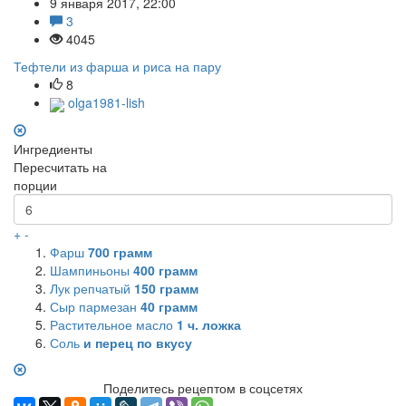
9 января 2017, 22:00
3
4045
Тефтели из фарша и риса на пару
8
olga1981-lish
Ингредиенты
Пересчитать на
порции
+
-
Фарш
700
грамм
Шампиньоны
400
грамм
Лук репчатый
150
грамм
Сыр пармезан
40
грамм
Растительное масло
1
ч. ложка
Соль
и перец по вкусу
Поделитесь рецептом в соцсетях