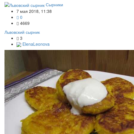
Сырники
7 мая 2018, 11:38
0
4669
Львовский сырник
3
ElenaLeonova