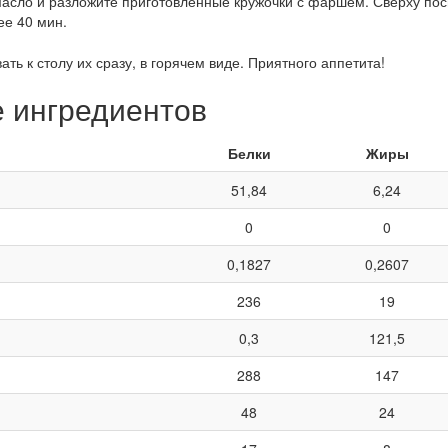
асло и разложите приготовленные кружочки с фаршем. Сверху посы
ее 40 мин.
ать к столу их сразу, в горячем виде. Приятного аппетита!
е ингредиентов
Белки
Жиры
51,84
6,24
0
0
0,1827
0,2607
236
19
0,3
121,5
288
147
48
24