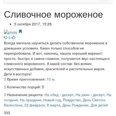
Сливочное мороженое
5 октября 2017, 15:28
0
Всегда мечтала научиться делать собственное мороженое в
домашних условиях. Каких только способов не
перепробовала. И вот, наконец, нашла хороший вариант:
просто, быстро и самое главное, получается вкус настоящего
сливочного мороженого. А какой состав: без всяких
искусственных добавок, красителей и растительных жиров.
Дети в восторге!
Время приготовления:
10 м.
Количество порций:
5
Назначение рецепта:
На обед - десерт
,
На ужин - десерт
,
На
полдник
,
На праздник
,
Новый год
,
Рождество
,
День Святого
Валентина
,
23 февраля
,
8 марта
,
День Рождение
,
Для детей
333