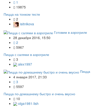
1
19875
Пицца на тонком тесте
2
isitnikova
Готовим в аэрогриле
28 декабря 2016, 15:50
2
5967
Пицца с салями в аэрогриле
3
alex1997
Пицца
4 января 2017, 21:33
3
5597
Пицца по-домашнему быстро и очень вкусно
10
olga1981-lish