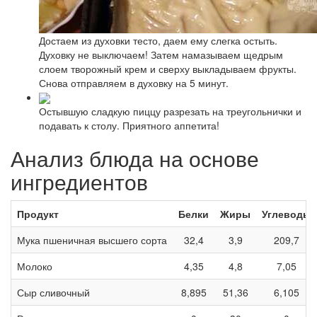
Достаем из духовки тесто, даем ему слегка остыть.
Духовку не выключаем! Затем намазываем щедрым
слоем творожный крем и сверху выкладываем фрукты.
Снова отправляем в духовку на 5 минут.
Остывшую сладкую пиццу разрезать на треугольнички и
подавать к столу. Приятного аппетита!
Анализ блюда на основе
ингредиентов
Продукт
Белки
Жиры
Углеводы
Мука пшеничная высшего сорта
32,4
3,9
209,7
Молоко
4,35
4,8
7,05
Сыр сливочный
8,895
51,36
6,105