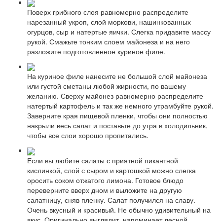
Поверх грибного слоя равномерно распределите
нарезанный укроп, слой моркови, нашинкованных
огурцов, сыр и натертые яички. Слегка придавите массу
рукой. Смажьте тонким слоем майонеза и на него
разложите подготовленное куриное филе.
На куриное филе нанесите не большой слой майонеза
или густой сметаны любой жирности, по вашему
желанию. Сверху майонез равномерно распределите
натертый картофель и так же немного утрамбуйте рукой.
Заверните края пищевой пленки, чтобы они полностью
накрыли весь салат и поставьте до утра в холодильник,
чтобы все слои хорошо пропитались.
Если вы любите салаты с приятной пикантной
кислинкой, слой с сыром и картошкой можно слегка
оросить соком отжатого лимона. Готовое блюдо
переверните вверх дном и выложите на другую
салатницу, сняв пленку. Салат получился на славу.
Очень вкусный и красивый. Не обычно удивительный на
вкус. Оригинально выглядит, напоминает лесной