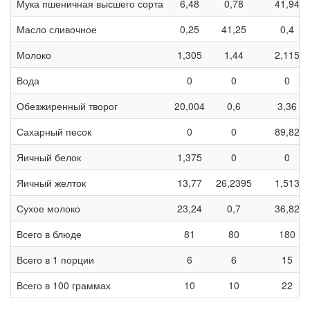
Мука пшеничная высшего сорта
6,48
0,78
41,94
Масло сливочное
0,25
41,25
0,4
Молоко
1,305
1,44
2,115
Вода
0
0
0
Обезжиренный творог
20,004
0,6
3,36
Сахарный песок
0
0
89,82
Яичный белок
1,375
0
0
Яичный желток
13,77
26,2395
1,513
Сухое молоко
23,24
0,7
36,82
Всего в блюде
81
80
180
Всего в 1 порции
6
6
15
Всего в 100 граммах
10
10
22