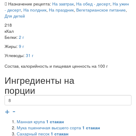
Назначение рецепта:
На завтрак
,
На обед - десерт
,
На ужин
- десерт
,
На полдник
,
На праздник
,
Вегетарианское питание
,
Для детей
218
кКал
Белки:
2 г
Жиры:
9 г
Углеводы:
31 г
Состав, калорийность и пищевая ценность на 100 г
Ингредиенты на
порции
+
-
Манная крупа
1
стакан
Мука пшеничная высшего сорта
1
стакан
Сахарный песок
1
стакан