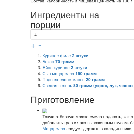
Состав, калорийность и пищевая ценность на 100 г
Ингредиенты на
порции
+
-
Куриное филе
2
штуки
Бекон
70
грамм
Яйцо куриное
2
штуки
Сыр моцарелла
150
грамм
Подсолнечное масло
20
грамм
Свежая зелень
80
грамм (укроп, лук, чеснок
Приготовление
Такую отбивную можно смело подавать, как о
добавлять трав с ярко выраженным вкусом: ба
Моцарелла
следует держать в холодильнике, 