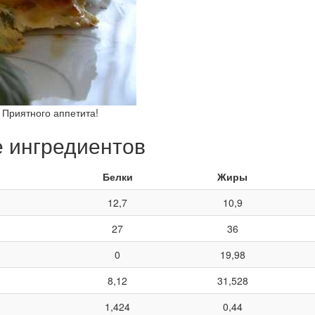
 Приятного аппетита!
е ингредиентов
Белки
Жиры
12,7
10,9
27
36
0
19,98
8,12
31,528
1,424
0,44