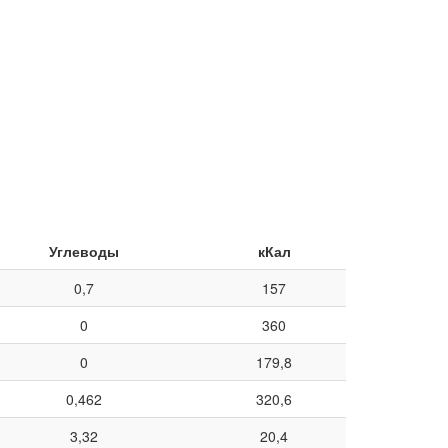
Углеводы
кКал
0,7
157
0
360
0
179,8
0,462
320,6
3,32
20,4