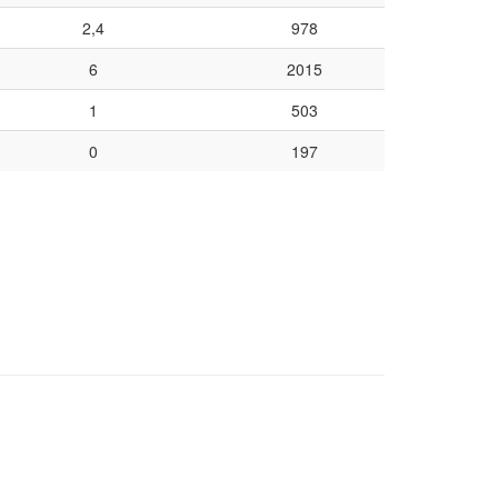
2,4
978
6
2015
1
503
0
197