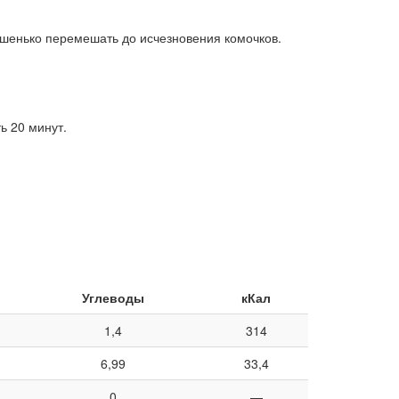
ошенько перемешать до исчезновения комочков.
ь 20 минут.
Углеводы
кКал
1,4
314
6,99
33,4
0
—