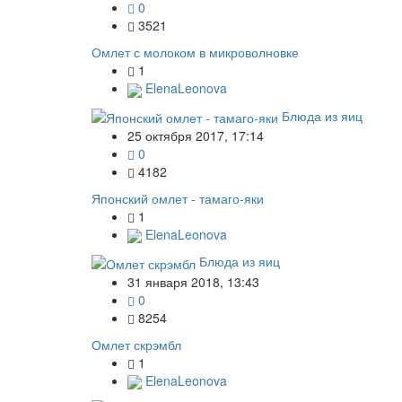
0
3521
Омлет с молоком в микроволновке
1
ElenaLeonova
Блюда из яиц
25 октября 2017, 17:14
0
4182
Японский омлет - тамаго-яки
1
ElenaLeonova
Блюда из яиц
31 января 2018, 13:43
0
8254
Омлет скрэмбл
1
ElenaLeonova