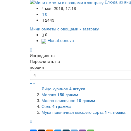
Блюда из яиц
4 мая 2019, 17:18
0
2443
Мини омлеты с овощами к завтраку
0
ElenaLeonova
Ингредиенты
Пересчитать на
порции
+
-
Яйцо куриное
4
штуки
Молоко
150
грамм
Масло сливочное
10
грамм
Соль
4
грамма
Мука пшеничная высшего сорта
1
ч. ложка