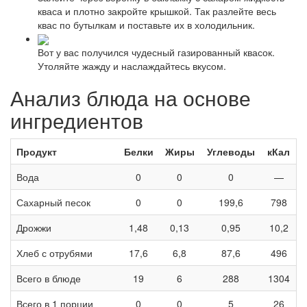
кваса и плотно закройте крышкой. Так разлейте весь
квас по бутылкам и поставьте их в холодильник.
Вот у вас получился чудесный газированный квасок.
Утоляйте жажду и наслаждайтесь вкусом.
Анализ блюда на основе
ингредиентов
Продукт
Белки
Жиры
Углеводы
кКал
Вода
0
0
0
—
Сахарный песок
0
0
199,6
798
Дрожжи
1,48
0,13
0,95
10,2
Хлеб с отрубями
17,6
6,8
87,6
496
Всего в блюде
19
6
288
1304
Всего в 1 порции
0
0
5
26