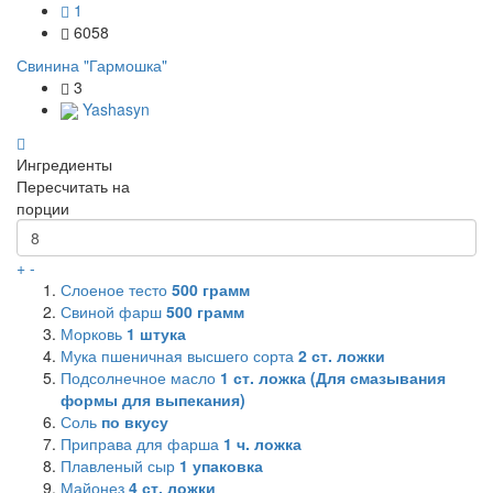
1
6058
Свинина "Гармошка"
3
Yashasyn
Ингредиенты
Пересчитать на
порции
+
-
Слоеное тесто
500
грамм
Свиной фарш
500
грамм
Морковь
1
штука
Мука пшеничная высшего сорта
2
ст. ложки
Подсолнечное масло
1
ст. ложка (Для смазывания
формы для выпекания)
Соль
по вкусу
Приправа для фарша
1
ч. ложка
Плавленый сыр
1
упаковка
Майонез
4
ст. ложки