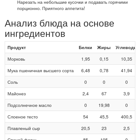
Нарезать на небольшие кусочки и подавать горячими
порционно. Приятного аппетита!
Анализ блюда на основе
ингредиентов
Продукт
Белки
Жиры
Углеводы
Морковь
1,95
0,15
10,35
Мука пшеничная высшего сорта
6,48
0,78
41,94
Соль
0
0
0
Майонез
2,4
67
3,9
Подсолнечное масло
0
19,98
0
Слоеное тесто
54
45,5
400,5
Плавленый сыр
20,5
23
2,5
Свиной фарш
85
105
0