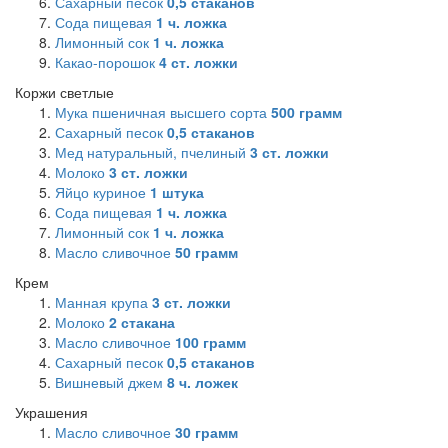
Сахарный песок
0,5
стаканов
Сода пищевая
1
ч. ложка
Лимонный сок
1
ч. ложка
Какао-порошок
4
ст. ложки
Коржи светлые
Мука пшеничная высшего сорта
500
грамм
Сахарный песок
0,5
стаканов
Мед натуральный, пчелиный
3
ст. ложки
Молоко
3
ст. ложки
Яйцо куриное
1
штука
Сода пищевая
1
ч. ложка
Лимонный сок
1
ч. ложка
Масло сливочное
50
грамм
Крем
Манная крупа
3
ст. ложки
Молоко
2
стакана
Масло сливочное
100
грамм
Сахарный песок
0,5
стаканов
Вишневый джем
8
ч. ложек
Украшения
Масло сливочное
30
грамм