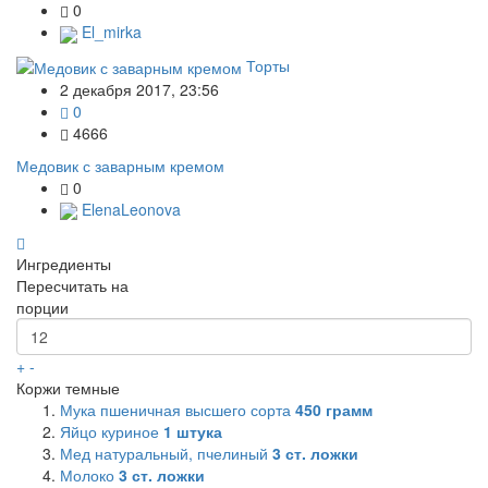
0
El_mirka
Торты
2 декабря 2017, 23:56
0
4666
Медовик с заварным кремом
0
ElenaLeonova
Ингредиенты
Пересчитать на
порции
+
-
Коржи темные
Мука пшеничная высшего сорта
450
грамм
Яйцо куриное
1
штука
Мед натуральный, пчелиный
3
ст. ложки
Молоко
3
ст. ложки