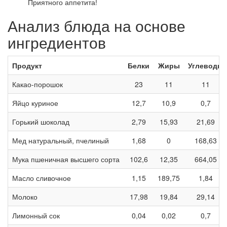
Приятного аппетита!
Анализ блюда на основе
ингредиентов
Продукт
Белки
Жиры
Углеводы
Какао-порошок
23
11
11
Яйцо куриное
12,7
10,9
0,7
Горький шоколад
2,79
15,93
21,69
Мед натуральный, пчелиный
1,68
0
168,63
Мука пшеничная высшего сорта
102,6
12,35
664,05
Масло сливочное
1,15
189,75
1,84
Молоко
17,98
19,84
29,14
Лимонный сок
0,04
0,02
0,7