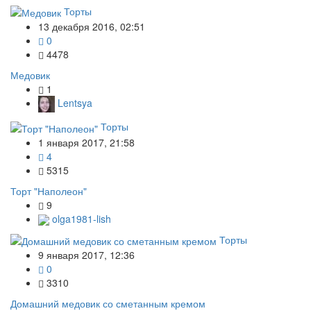
Торты
13 декабря 2016, 02:51
0
4478
Медовик
1
Lentsya
Торты
1 января 2017, 21:58
4
5315
Торт "Наполеон"
9
olga1981-lish
Торты
9 января 2017, 12:36
0
3310
Домашний медовик со сметанным кремом