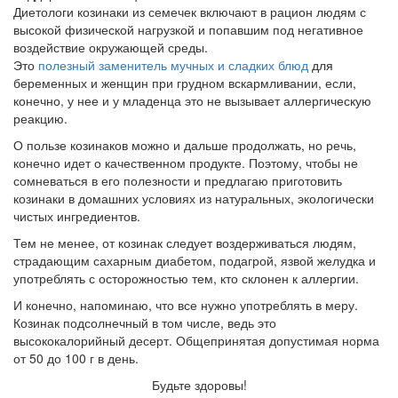
Диетологи козинаки из семечек включают в рацион людям с
высокой физической нагрузкой и попавшим под негативное
воздействие окружающей среды.
Это
полезный заменитель мучных и сладких блюд
для
беременных и женщин при грудном вскармливании, если,
конечно, у нее и у младенца это не вызывает аллергическую
реакцию.
О пользе козинаков можно и дальше продолжать, но речь,
конечно идет о качественном продукте. Поэтому, чтобы не
сомневаться в его полезности и предлагаю приготовить
козинаки в домашних условиях из натуральных, экологически
чистых ингредиентов.
Тем не менее, от козинак следует воздерживаться людям,
страдающим сахарным диабетом, подагрой, язвой желудка и
употреблять с осторожностью тем, кто склонен к аллергии.
И конечно, напоминаю, что все нужно употреблять в меру.
Козинак подсолнечный в том числе, ведь это
высококалорийный десерт. Общепринятая допустимая норма
от 50 до 100 г в день.
Будьте здоровы!