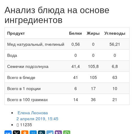
Анализ блюда на основе
ингредиентов
Продукт
Белки
Жиры
Углеводы
к
Мед натуральный, пчелиный
0,56
0
56,21
2
Вода
0
0
0
Семечки подсолнуха
41,4
105,8
6,8
1
Всего в блюде
41
105
63
1
Всего в 1 порции
6
17
10
Всего в 100 граммах
14
36
21
Елена Леонова
2 апреля 2019, 15:45
11235