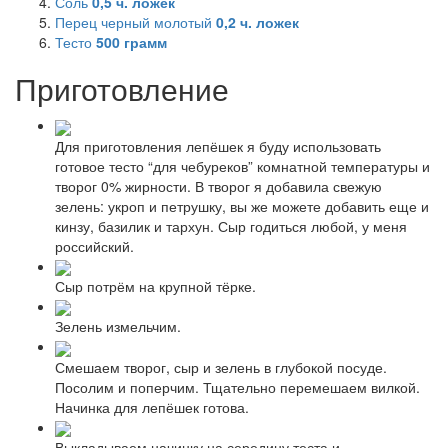
Соль
0,5
ч. ложек
Перец черный молотый
0,2
ч. ложек
Тесто
500
грамм
Приготовление
Для приготовления лепёшек я буду использовать
готовое тесто “для чебуреков” комнатной температуры и
творог 0% жирности. В творог я добавила свежую
зелень: укроп и петрушку, вы же можете добавить еще и
кинзу, базилик и тархун. Сыр годиться любой, у меня
российский.
Сыр потрём на крупной тёрке.
Зелень измельчим.
Смешаем творог, сыр и зелень в глубокой посуде.
Посолим и поперчим. Тщательно перемешаем вилкой.
Начинка для лепёшек готова.
Выкладываем начинку на середину теста и