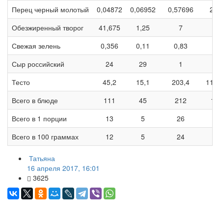
Перец черный молотый
0,04872
0,06952
0,57696
2,
Обезжиренный творог
41,675
1,25
7
2
Свежая зелень
0,356
0,11
0,83
5
Сыр российский
24
29
1
3
Тесто
45,2
15,1
203,4
112
Всего в блюде
111
45
212
17
Всего в 1 порции
13
5
26
2
Всего в 100 граммах
12
5
24
1
Татьяна
16 апреля 2017, 16:01
3625