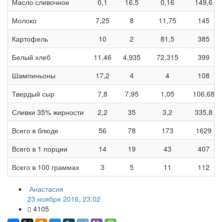
Масло сливочное
0,1
16,5
0,16
149,6
Молоко
7,25
8
11,75
145
Картофель
10
2
81,5
385
Белый хлеб
11,46
4,935
72,315
399
Шампиньоны
17,2
4
4
108
Твердый сыр
7,8
7,95
1,05
106,68
Сливки 35% жирности
2,2
35
3,2
335,8
Всего в блюде
56
78
173
1629
Всего в 1 порции
14
19
43
407
Всего в 100 граммах
3
5
11
112
Анастасия
23 ноября 2016, 23:02
4105