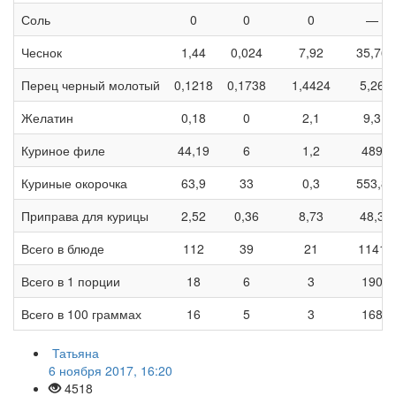
Соль
0
0
0
—
Чеснок
1,44
0,024
7,92
35,76
Перец черный молотый
0,1218
0,1738
1,4424
5,26
Желатин
0,18
0
2,1
9,3
Куриное филе
44,19
6
1,2
489
Куриные окорочка
63,9
33
0,3
553,8
Приправа для курицы
2,52
0,36
8,73
48,3
Всего в блюде
112
39
21
1141
Всего в 1 порции
18
6
3
190
Всего в 100 граммах
16
5
3
168
Татьяна
6 ноября 2017, 16:20
4518