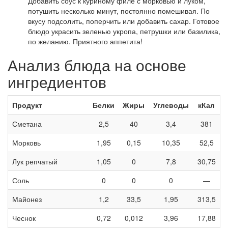
Добавить соус к куриному филе с морковью и луком,
потушить несколько минут, постоянно помешивая. По
вкусу подсолить, поперчить или добавить сахар. Готовое
блюдо украсить зеленью укропа, петрушки или базилика,
по желанию. Приятного аппетита!
Анализ блюда на основе
ингредиентов
Продукт
Белки
Жиры
Углеводы
кКал
Сметана
2,5
40
3,4
381
Морковь
1,95
0,15
10,35
52,5
Лук репчатый
1,05
0
7,8
30,75
Соль
0
0
0
—
Майонез
1,2
33,5
1,95
313,5
Чеснок
0,72
0,012
3,96
17,88