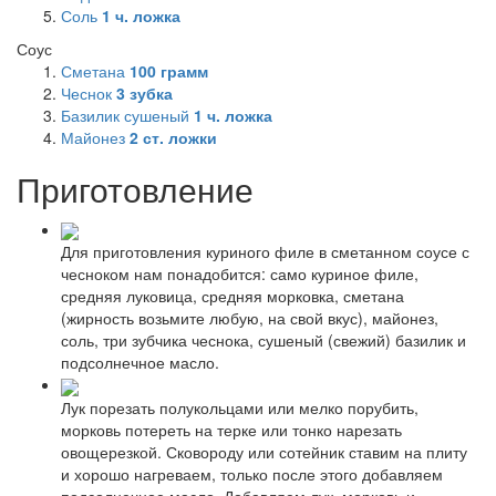
Соль
1
ч. ложка
Соус
Сметана
100
грамм
Чеснок
3
зубка
Базилик сушеный
1
ч. ложка
Майонез
2
ст. ложки
Приготовление
Для приготовления куриного филе в сметанном соусе с
чесноком нам понадобится: само куриное филе,
средняя луковица, средняя морковка, сметана
(жирность возьмите любую, на свой вкус), майонез,
соль, три зубчика чеснока, сушеный (свежий) базилик и
подсолнечное масло.
Лук порезать полукольцами или мелко порубить,
морковь потереть на терке или тонко нарезать
овощерезкой. Сковороду или сотейник ставим на плиту
и хорошо нагреваем, только после этого добавляем
подсолнечное масло. Добавляем лук, морковь и