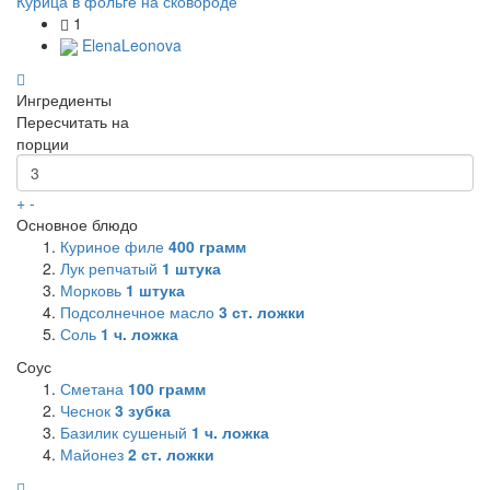
Курица в фольге на сковороде
1
ElenaLeonova
Ингредиенты
Пересчитать на
порции
+
-
Основное блюдо
Куриное филе
400
грамм
Лук репчатый
1
штука
Морковь
1
штука
Подсолнечное масло
3
ст. ложки
Соль
1
ч. ложка
Соус
Сметана
100
грамм
Чеснок
3
зубка
Базилик сушеный
1
ч. ложка
Майонез
2
ст. ложки