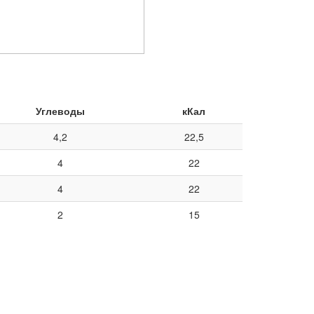
Углеводы
кКал
4,2
22,5
4
22
4
22
2
15