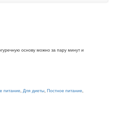
огуречную основу можно за пару минут и
е питание
,
Для диеты
,
Постное питание
,