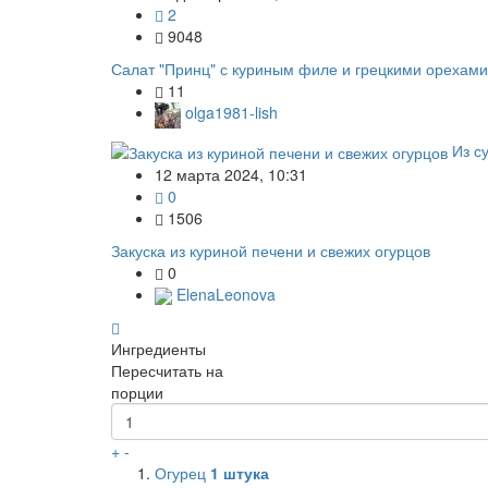
2
9048
Салат "Принц" с куриным филе и грецкими орехами
11
olga1981-lish
Из с
12 марта 2024, 10:31
0
1506
Закуска из куриной печени и свежих огурцов
0
ElenaLeonova
Ингредиенты
Пересчитать на
порции
+
-
Огурец
1
штука