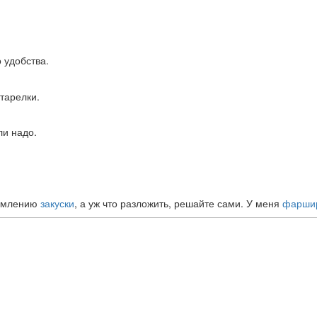
 удобства.
тарелки.
ли надо.
ормлению
закуски
, а уж что разложить, решайте сами. У меня
фаршир