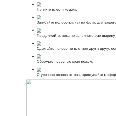
Начните плести коврик.
Загибайте полосочки, как на фото, для вашего
Продолжайте, пока не заполните всю ширину 
Сдвигайте полосочки плотнее друг к другу, ес
Обрежьте неровные края ножом.
Огуречная основа готова, приступайте к оф