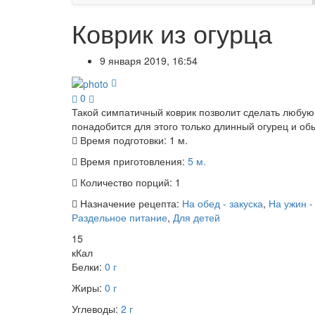
Коврик из огурца
9 января 2019, 16:54
0
Такой симпатичный коврик позволит сделать любую 
понадобится для этого только длинный огурец и об
Время подготовки:
1 м.
Время приготовления:
5 м.
Количество порций:
1
Назначение рецепта:
На обед - закуска
,
На ужин -
Раздельное питание
,
Для детей
15
кКал
Белки:
0 г
Жиры:
0 г
Углеводы:
2 г