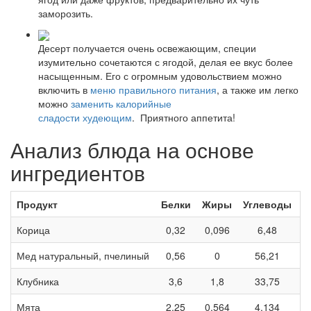
заморозить.
Десерт получается очень освежающим, специи
изумительно сочетаются с ягодой, делая ее вкус более
насыщенным. Его с огромным удовольствием можно
включить в
меню правильного питания
, а также им легко
можно
заменить калорийные
сладости худеющим
. Приятного аппетита!
Анализ блюда на основе
ингредиентов
Продукт
Белки
Жиры
Углеводы
к
Корица
0,32
0,096
6,48
1
Мед натуральный, пчелиный
0,56
0
56,21
2
Клубника
3,6
1,8
33,75
1
Мята
2,25
0,564
4,134