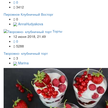
0
3412
Пирожное Клубничный Восторг
0
AnnaHudyakova
Торты
12 июня 2018, 21:49
0
5288
Творожно- клубничный торт
3
Marina