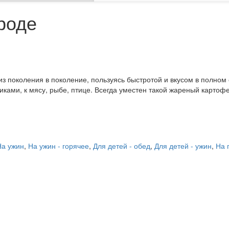
роде
 из поколения в поколение, пользуясь быстротой и вкусом в полном
ами, к мясу, рыбе, птице. Всегда уместен такой жареный картофе
На ужин
,
На ужин - горячее
,
Для детей - обед
,
Для детей - ужин
,
На 