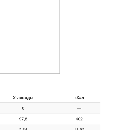
Углеводы
кКал
0
—
97,8
462
2,64
11,92