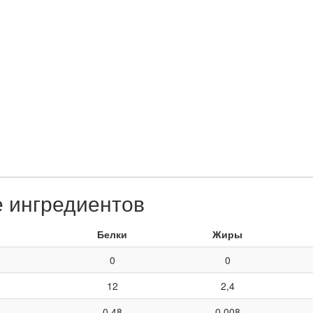
е ингредиентов
Белки
Жиры
0
0
12
2,4
0,48
0,008