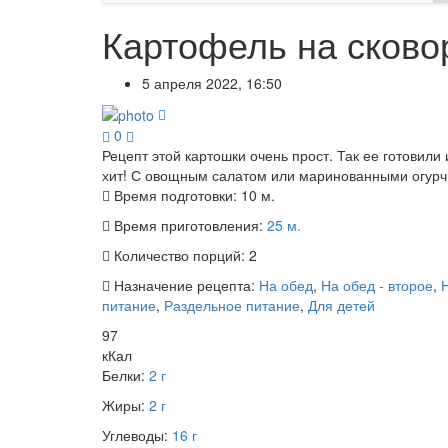
Картофель на сково
5 апреля 2022, 16:50
0
Рецепт этой картошки очень прост. Так ее готовили
хит! С овощным салатом или маринованными огурчик
Время подготовки:
10 м.
Время приготовления:
25 м.
Количество порций:
2
Назначение рецепта:
На обед
,
На обед - второе
,
питание
,
Раздельное питание
,
Для детей
97
кКал
Белки:
2 г
Жиры:
2 г
Углеводы:
16 г