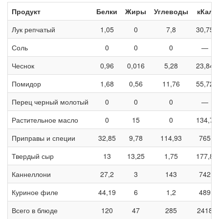
Продукт
Белки
Жиры
Углеводы
кКал
Лук репчатый
1,05
0
7,8
30,75
Соль
0
0
0
—
Чеснок
0,96
0,016
5,28
23,84
Помидор
1,68
0,56
11,76
55,72
Перец черный молотый
0
0
0
—
Растительное масло
0
15
0
134,7
Приправы и специи
32,85
9,78
114,93
765
Твердый сыр
13
13,25
1,75
177,8
Каннеллони
27,2
3
143
742
Куриное филе
44,19
6
1,2
489
Всего в блюде
120
47
285
2418