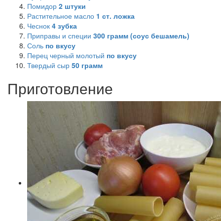
Помидор
2
штуки
Растительное масло
1
ст. ложка
Чеснок
4
зубка
Приправы и специи
300
грамм (соус бешамель)
Соль
по вкусу
Перец черный молотый
по вкусу
Твердый сыр
50
грамм
Приготовление