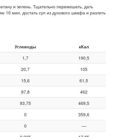
сметану и зелень. Тщательно перемешать, дать
ию 10 мин. достать суп из духового шкафа и разлить
Углеводы
кКал
1,7
190,5
20,7
105
15,6
61,5
97,8
462
93,75
469,5
0
359,6
0
—