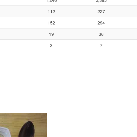
1,246
0,385
112
227
152
294
19
36
3
7