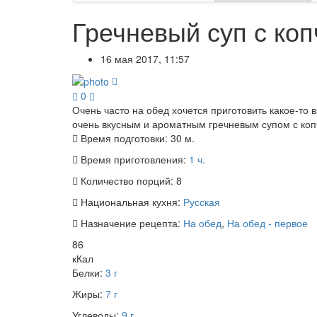
Гречневый суп с ко
16 мая 2017, 11:57
0
Очень часто на обед хочется приготовить какое-то 
очень вкусным и ароматным гречневым супом с копч
Время подготовки:
30 м.
Время приготовления:
1 ч.
Количество порций:
8
Национальная кухня:
Русская
Назначение рецепта:
На обед
,
На обед - первое
86
кКал
Белки:
3 г
Жиры:
7 г
Углеводы:
9 г