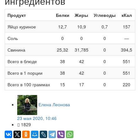
ингредиентов
Продукт
Белки
Жиры
Углеводы
кКал
Яйцо куриное
12,7
10,9
0,7
157
Соль
0
0
0
—
Свинина
25,32
31,785
0
394,5
Всего в блюде
38
42
0
551
Всего в 1 порции
38
42
0
551
Всего в 100 граммах
15
17
0
220
Елена Леонова
23 мая 2020, 10:46
1829