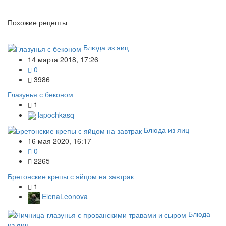
Похожие рецепты
Блюда из яиц
14 марта 2018, 17:26
0
3986
Глазунья с беконом
1
lapochkasq
Блюда из яиц
16 мая 2020, 16:17
0
2265
Бретонские крепы с яйцом на завтрак
1
ElenaLeonova
Блюда
из яиц