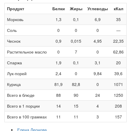
Продукт
Белки
Жиры
Углеводы
кКал
Морковь
1,3
0,1
6,9
35
Соль
0
0
0
—
Чеснок
0,9
0,015
4,95
22,35
Растительное масло
0
7
0
62,86
Спаржа
1,9
0,1
3,1
20
Лук-порей
2,4
0
9,84
39,6
Курица
81,9
82,8
0
1071
Всего в блюде
88
90
24
1250
Всего в 1 порции
14
15
4
208
Всего в 100 граммах
11
11
3
157
Елена Леонова