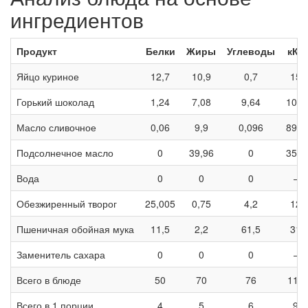
ингредиентов
Продукт
Белки
Жиры
Углеводы
кКа
Яйцо куриное
12,7
10,9
0,7
157
Горький шоколад
1,24
7,08
9,64
107,
Масло сливочное
0,06
9,9
0,096
89,7
Подсолнечное масло
0
39,96
0
359,
Вода
0
0
0
—
Обезжиренный творог
25,005
0,75
4,2
126
Пшеничная обойная мука
11,5
2,2
61,5
312
Заменитель сахара
0
0
0
—
Всего в блюде
50
70
76
115
Всего в 1 порции
4
5
6
96