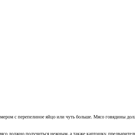
азмером с перепелиное яйцо или чуть больше. Мясо говядины до
мясо должно получиться нежным, а также картошку, предваритель