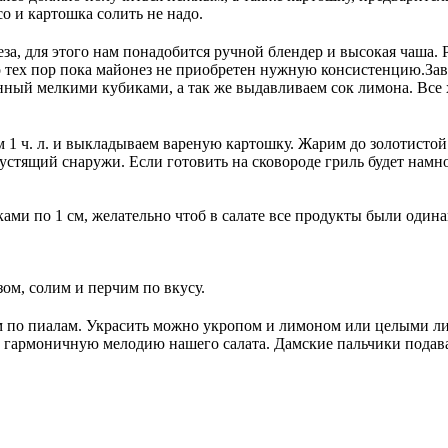
со и картошка солить не надо.
а, для этого нам понадобится ручной блендер и высокая чаша. Р
о тех пор пока майонез не приобретен нужную консистенцию.Зав
анный мелкими кубиками, а так же выдавливаем сок лимона. Все
 1 ч. л. и выкладываем вареную картошку. Жарим до золотистой
устящий снаружи. Если готовить на сковороде гриль будет намно
ками по 1 см, желательно чтоб в салате все продукты были одина
ом, солим и перчим по вкусу.
 по пиалам. Украсить можно укропом и лимоном или целыми лис
т гармоничную мелодию нашего салата. Дамские пальчики подава