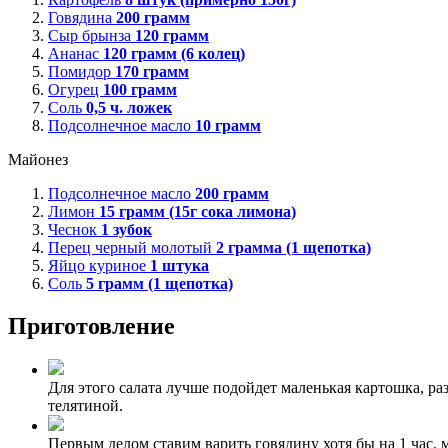
Говядина
200
грамм
Сыр брынза
120
грамм
Ананас
120
грамм (6 колец)
Помидор
170
грамм
Огурец
100
грамм
Соль
0,5
ч. ложек
Подсолнечное масло
10
грамм
Майонез
Подсолнечное масло
200
грамм
Лимон
15
грамм (15г сока лимона)
Чеснок
1
зубок
Перец черный молотый
2
грамма (1 щепотка)
Яйцо куриное
1
штука
Соль
5
грамм (1 щепотка)
Приготовление
Для этого салата лучше подойдет маленькая картошка, р
телятиной.
Первым делом ставим варить говядину хотя бы на 1 час, 