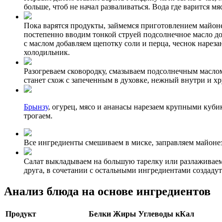
больше, чтоб не начал разваливаться. Вода где варится мя
Пока варятся продукты, займемся приготовлением майонез
постепенно вводим тонкой струей подсолнечное масло д
с маслом добавляем щепотку соли и перца, чеснок нарез
холодильник.
Разогреваем сковородку, смазываем подсолнечным маслом
станет схож с запеченным в духовке, нежный внутри и хр
Брынзу
, огурец, мясо и ананасы нарезаем крупными куби
трогаем.
Все ингредиенты смешиваем в миске, заправляем майонез
Салат выкладываем на большую тарелку или разлаживаем
друга, в сочетании с остальными ингредиентами создаду
Анализ блюда на основе ингредиентов
Продукт
Белки
Жиры
Углеводы
кКал