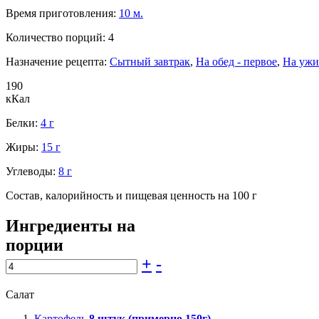
Время приготовления:
10 м.
Количество порций:
4
Назначение рецепта:
Сытный завтрак
,
На обед - первое
,
На ужи
190
кКал
Белки:
4 г
Жиры:
15 г
Углеводы:
8 г
Состав, калорийность и пищевая ценность на 100 г
Ингредиенты на
порции
+
-
Салат
Картофель
8
штук (примерно 150г)