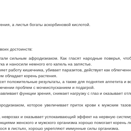
ения, а листья богаты аскорбиновой кислотой.
воих достоинств:
ли сильным афродизиаком. Как гласят народные поверья, чтобы
а и наносили немного его капель на запястье.
ет работу кишечника, убивает паразитов, действует как облегчен
м обладает корень растения.
ет положительные результаты, а также для поднятия аппетита и 
ечении проблем с мочеиспусканием и подагрой.
навливает функции зрения, снимает нагрузку с глаз и оказывает о
фродизиаком, которое увеличивает приток крови к мужским таз
, неврозах и оказывает успокаивающий эффект на нервную систем
кциями женского и мужского организма хорошо помогает корень л
ося в листьях, хорошо укрепляют иммунные силы организма.