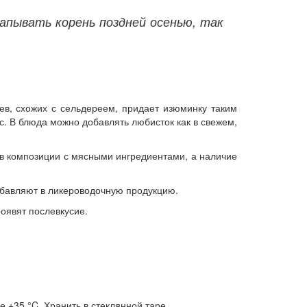
апывать корень поздней осенью, так
ьев, схожих с сельдереем, придает изюминку таким
с. В блюда можно добавлять любисток как в свежем,
 в композиции с мясными ингредиентами, а наличие
обавляют в ликероводочную продукцию.
оявят послевкусие.
 +35 °C. Хранить в стеклянной таре.