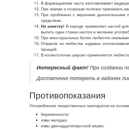
В фармацевтике часто изготавливают медицин
При экземе и псориазе полезно принимать ва
При проблемах с верхними дыхательными п
средством.
На заметку!
В народе применяют настой для л
выпить один стакан настоя и желание употреб
При менструальных болях любисток оказывае
Отваром из любистка издавна ополаскивали
прыщей.
В косметологии широко применяется любисто
Интересный
факт!
При создании п
Достаточно потереть в ладонях ли
Противопоказания
Употребление лекарственных препаратов на основе
беременности;
язвы желудка;
язвы двенадцатиперстной кишки;