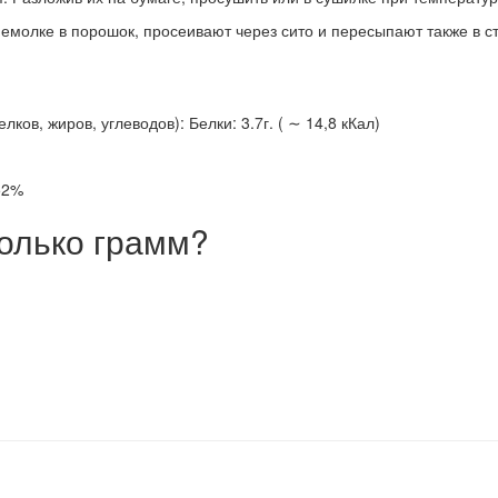
олке в порошок, просеивают через сито и пересыпают также в ст
ов, жиров, углеводов): Белки: 3.7г. ( ∼ 14,8 кКал)
52%
олько грамм?