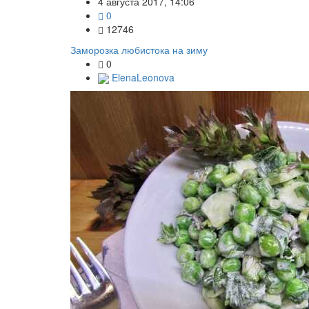
4 августа 2017, 14:06
0
12746
Заморозка любистока на зиму
0
ElenaLeonova