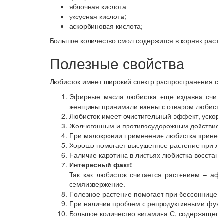
яблочная кислота;
уксусная кислота;
аскорбиновая кислота;
Большое количество смол содержится в корнях раст
Полезные свойства
Любисток имеет широкий спектр распространения с
Эфирные масла любистка еще издавна счита
женщины принимали ванны с отваром любистк
Любисток имеет очистительный эффект, ускоря
Желчегонным и противосудорожным действие
При малокровии применение любистка принес
Хорошо помогает высушенное растение при л
Наличие каротина в листьях любистка восста
Интересный
факт!
Так как любисток считается растением – а
семяизвержение.
Полезное растение помогает при бессоннице
При наличии проблем с репродуктивными фун
Большое количество витамина С, содержащег