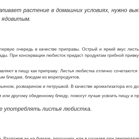
ливает растение в домашних условиях, нужно вык
я ядовитым.
первую очередь в качестве приправы. Острый и яркий вкус лист
ады. При консервации любисток придаст продуктам грибной привку
ляют в пищу как приправу. Листья любистка отлично сочетаются
вым блюдам, блюдам из морепродуктов.
мьяном, розмарином и петрушкой. В качестве ароматизатора его д
или другому обеденному блюду, помогут лучше усвоить пищу и пр
е употреблять листья любистка.
. Разложив их на бумаге, просушить или в сушилке при температуре