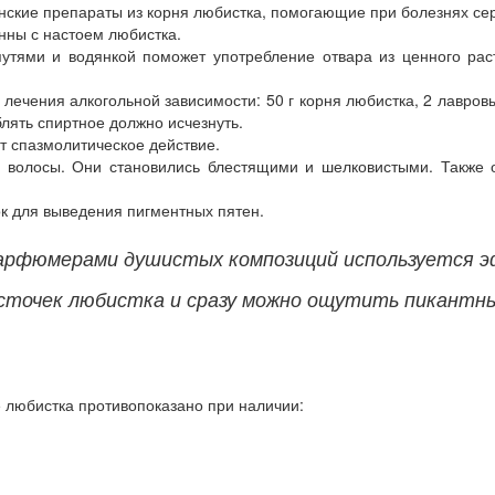
ские препараты из корня любистка, помогающие при болезнях сер
нны с настоем любистка.
утями и водянкой поможет употребление отвара из ценного рас
ечения алкогольной зависимости: 50 г корня любистка, 2 лавровых
лять спиртное должно исчезнуть.
т спазмолитическое действие.
 волосы. Они становились блестящими и шелковистыми. Также 
к для выведения пигментных пятен.
арфюмерами душистых композиций используется э
сточек любистка и сразу можно ощутить пикантн
 любистка противопоказано при наличии: