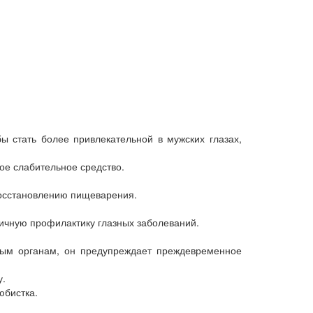
 стать более привлекательной в мужских глазах,
ное слабительное средство.
восстановлению пищеварения.
тличную профилактику глазных заболеваний.
овым органам, он предупреждает преждевременное
у.
юбистка.