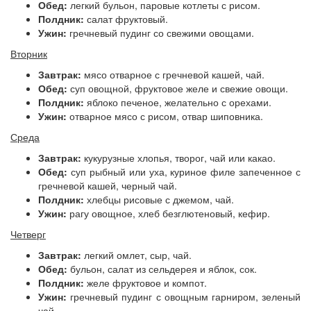
Обед:
легкий бульон, паровые котлеты с рисом.
Полдник:
салат фруктовый.
Ужин:
гречневый пудинг со свежими овощами.
Вторник
Завтрак:
мясо отварное с гречневой кашей, чай.
Обед:
суп овощной, фруктовое желе и свежие овощи.
Полдник:
яблоко печеное, желательно с орехами.
Ужин:
отварное мясо с рисом, отвар шиповника.
Среда
Завтрак:
кукурузные хлопья, творог, чай или какао.
Обед:
суп рыбный или уха, куриное филе запеченное с
гречневой кашей, черный чай.
Полдник:
хлебцы рисовые с джемом, чай.
Ужин:
рагу овощное, хлеб безглютеновый, кефир.
Четверг
Завтрак:
легкий омлет, сыр, чай.
Обед:
бульон, салат из сельдерея и яблок, сок.
Полдник:
желе фруктовое и компот.
Ужин:
гречневый пудинг с овощным гарниром, зеленый
чай.