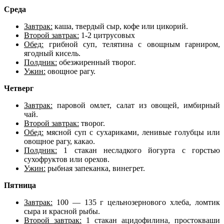
Среда
Завтрак:
каша, твердый сыр, кофе или цикорий.
Второй завтрак:
1-2 цитрусовых
Обед:
грибной суп, телятина с овощным гарниром,
ягодный кисель.
Полдник:
обезжиренный творог.
Ужин:
овощное рагу.
Четверг
Завтрак:
паровой омлет, салат из овощей, имбирный
чай.
Второй завтрак:
творог.
Обед:
мясной суп с сухариками, ленивые голубцы или
овощное рагу, какао.
Полдник:
1 стакан несладкого йогурта с горстью
сухофруктов или орехов.
Ужин:
рыбная запеканка, винегрет.
Пятница
Завтрак:
100 — 135 г цельнозернового хлеба, ломтик
сыра и красной рыбы.
Второй завтрак:
1 стакан ацидофилина, простокваши