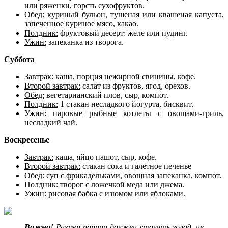
или ряженки, горсть сухофруктов.
Обед:
куриный бульон, тушеная или квашеная капуста,
запеченное куриное мясо, какао.
Полдник:
фруктовый десерт: желе или пудинг.
Ужин:
запеканка из творога.
Суббота
Завтрак:
каша, порция нежирной свинины, кофе.
Второй завтрак:
салат из фруктов, ягод, орехов.
Обед:
вегетарианский плов, сыр, компот.
Полдник:
1 стакан несладкого йогурта, бисквит.
Ужин:
паровые рыбные котлеты с овощами-гриль,
несладкий чай.
Воскресенье
Завтрак:
каша, яйцо пашот, сыр, кофе.
Второй завтрак:
стакан сока и галетное печенье
Обед:
суп с фрикадельками, овощная запеканка, компот.
Полдник:
творог с ложечкой меда или джема.
Ужин:
рисовая бабка с изюмом или яблоками.
Важно!
Размер порции должен утолять голод, не