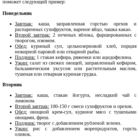
поможет следующий пример:
Понедельник
Завтрак:
каша, заправленная горстью орехов и
распаренных сухофруктов, вареное яйцо, чашка какао.
Второй завтрак:
2 печеных яблока, фаршированных с
творогом, изюмом.
Обед:
куриный суп, цельнозерновой хлеб, порция
нежирной паровой или отварной рыбы.
Полдник:
1 стакан кефира, ряженки или ацидофилина.
Ужин:
салат из свежих овощей, заправленный кефиром,
бальзамическим уксусом или растительным маслом,
тушеная или отварная куриная грудка.
Вторник
Завтрак:
каша, стакан йогурта, несладкий чай с
лимоном.
Второй завтрак:
100-150 г смеси сухофруктов и орехов.
Обед:
овощной крем-суп, куриное мясо с тушеными
овощами, фреш.
Полдник:
творог с добавлением рубленой зелени.
Ужин:
рис с добавлением морепродуктов, горсть
оливок.