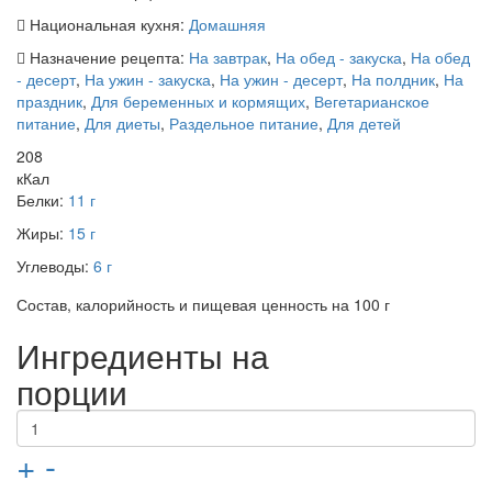
Национальная кухня:
Домашняя
Назначение рецепта:
На завтрак
,
На обед - закуска
,
На обед
- десерт
,
На ужин - закуска
,
На ужин - десерт
,
На полдник
,
На
праздник
,
Для беременных и кормящих
,
Вегетарианское
питание
,
Для диеты
,
Раздельное питание
,
Для детей
208
кКал
Белки:
11 г
Жиры:
15 г
Углеводы:
6 г
Состав, калорийность и пищевая ценность на 100 г
Ингредиенты на
порции
+
-