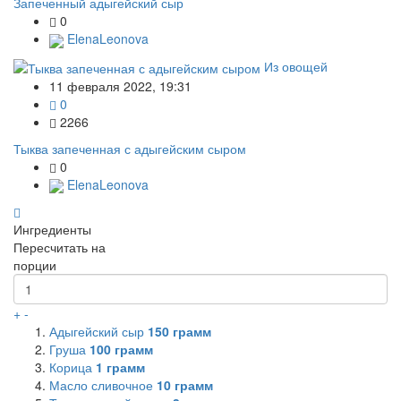
Запеченный адыгейский сыр
0
ElenaLeonova
Из овощей
11 февраля 2022, 19:31
0
2266
Тыква запеченная с адыгейским сыром
0
ElenaLeonova
Ингредиенты
Пересчитать на
порции
+
-
Адыгейский сыр
150
грамм
Груша
100
грамм
Корица
1
грамм
Масло сливочное
10
грамм