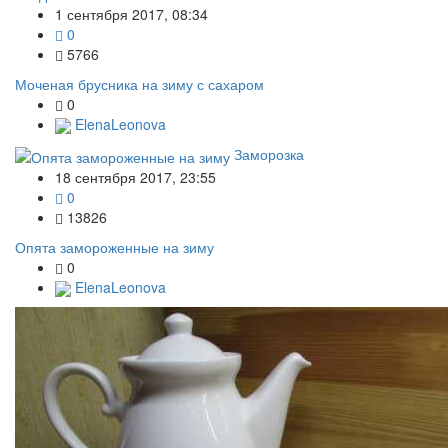
1 сентября 2017, 08:34
0
5766
Моченая брусника на зиму с сахаром
0
ElenaLeonova
Заморозка
18 сентября 2017, 23:55
0
13826
Опята замороженные на зиму
0
ElenaLeonova