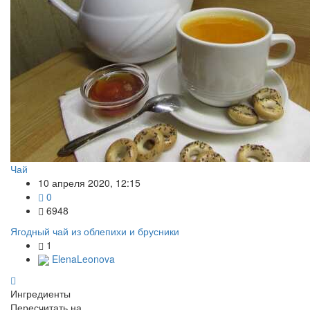
Чай
10 апреля 2020, 12:15
0
6948
Ягодный чай из облепихи и брусники
1
ElenaLeonova
Ингредиенты
Пересчитать на