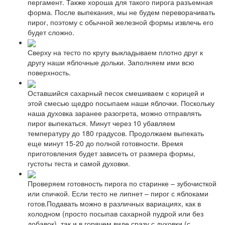
пергамент. Также хороша для такого пирога разъемная
форма. После выпекания, мы не будем переворачивать
пирог, поэтому с обычной железной формы извлечь его
будет сложно.
Сверху на тесто по кругу выкладываем плотно друг к
другу наши яблочные дольки. Заполняем ими всю
поверхность.
Оставшийся сахарный песок смешиваем с корицей и
этой смесью щедро посыпаем наши яблочки. Поскольку
наша духовка заранее разогрета, можно отправлять
пирог выпекаться. Минут через 10 убавляем
температуру до 180 градусов. Продолжаем выпекать
еще минут 15-20 до полной готовности. Время
приготовления будет зависеть от размера формы,
густоты теста и самой духовки.
Проверяем готовность пирога по старинке – зубочисткой
или спичкой. Если тесто не липнет – пирог с яблоками
готов.Подавать можно в различных вариациях, как в
холодном (просто посыпав сахарной пудрой или без
добавок), так и в горячем виде сразу с духовки (с