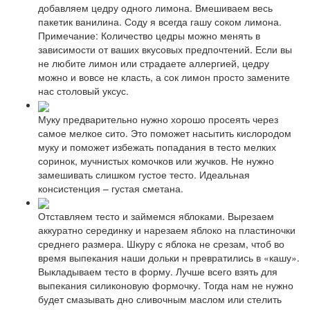
добавляем цедру одного лимона. Вмешиваем весь
пакетик ванилина. Соду я всегда гашу соком лимона.
Примечание: Количество цедры можно менять в
зависимости от ваших вкусовых предпочтений. Если вы
не любите лимон или страдаете аллергией, цедру
можно и вовсе не класть, а сок лимон просто замените
нас столовый уксус.
Муку предварительно нужно хорошо просеять через
самое мелкое сито. Это поможет насытить кислородом
муку и поможет избежать попадания в тесто мелких
соринок, мучнистых комочков или жучков. Не нужно
замешивать слишком густое тесто. Идеальная
консистенция – густая сметана.
Отставляем тесто и займемся яблоками. Вырезаем
аккуратно серединку и нарезаем яблоко на пластиночки
среднего размера. Шкуру с яблока не срезам, чтоб во
время выпекания наши дольки н превратились в «кашу».
Выкладываем тесто в форму. Лучше всего взять для
выпекания силиконовую формочку. Тогда нам не нужно
будет смазывать дно сливочным маслом или стелить