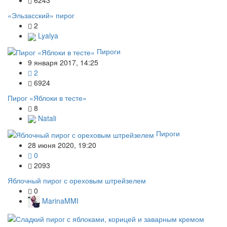
6243
«Эльзасский» пирог
2
Lyalya
Пироги
9 января 2017, 14:25
2
6924
Пирог «Яблоки в тесте»
8
Natali
Пироги
28 июня 2020, 19:20
0
2093
Яблочный пирог с ореховым штрейзелем
0
MarinaMMI