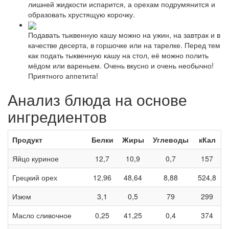
лишней жидкости испарится, а орехам подрумянится и
образовать хрустящую корочку.
Подавать тыквенную кашу можно на ужин, на завтрак и в
качестве десерта, в горшочке или на тарелке. Перед тем
как подать тыквенную кашу на стол, её можно полить
мёдом или вареньем. Очень вкусно и очень необычно!
Приятного аппетита!
Анализ блюда на основе
ингредиентов
Продукт
Белки
Жиры
Углеводы
кКал
Яйцо куриное
12,7
10,9
0,7
157
Грецкий орех
12,96
48,64
8,88
524,8
Изюм
3,1
0,5
79
299
Масло сливочное
0,25
41,25
0,4
374