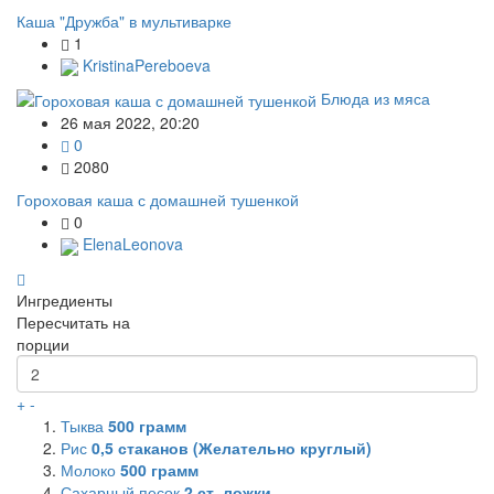
Каша "Дружба" в мультиварке
1
KristinaPereboeva
Блюда из мяса
26 мая 2022, 20:20
0
2080
Гороховая каша с домашней тушенкой
0
ElenaLeonova
Ингредиенты
Пересчитать на
порции
+
-
Тыква
500
грамм
Рис
0,5
стаканов (Желательно круглый)
Молоко
500
грамм
Сахарный песок
2
ст. ложки