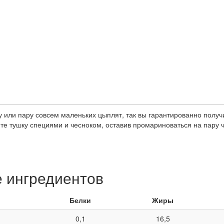
 или пару совсем маленьких цыплят, так вы гарантированно получ
ите тушку специями и чесноком, оставив промариноваться на пару 
е ингредиентов
Белки
Жиры
0,1
16,5