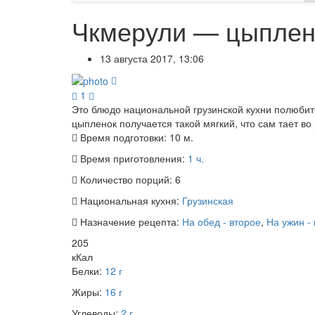
Чкмерули — цыплено
13 августа 2017, 13:06
1
Это блюдо национальной грузинской кухни полюбитс
цыпленок получается такой мягкий, что сам тает во 
Время подготовки:
10 м.
Время приготовления:
1 ч.
Количество порций:
6
Национальная кухня:
Грузинская
Назначение рецепта:
На обед - второе
,
На ужин -
205
кКал
Белки:
12 г
Жиры:
16 г
Углеводы:
2 г