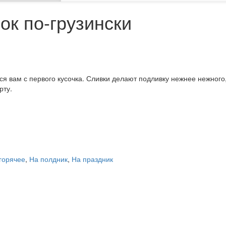
к по-грузински
я вам с первого кусочка. Сливки делают подливку нежнее нежного,
рту.
 горячее
,
На полдник
,
На праздник