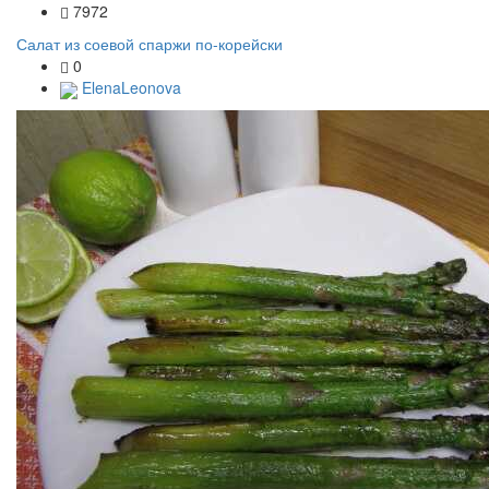
7972
Салат из соевой спаржи по-корейски
0
ElenaLeonova