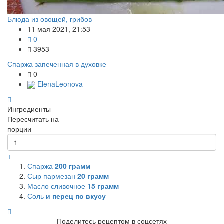
Блюда из овощей, грибов
11 мая 2021, 21:53
0
3953
Спаржа запеченная в духовке
0
ElenaLeonova
Ингредиенты
Пересчитать на
порции
+
-
Спаржа
200
грамм
Сыр пармезан
20
грамм
Масло сливочное
15
грамм
Соль
и перец по вкусу
Поделитесь рецептом в соцсетях