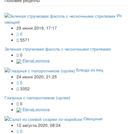
Похожие рецепты
Из
овощей
29 июня 2019, 17:17
0
5571
Зеленая стручковая фасоль с чесночными стрелками
0
ElenaLeonova
Блюда из яиц
24 июня 2020, 21:25
0
3352
Глазунья с папоротником (орляк)
0
ElenaLeonova
Овощные
12 августа 2020, 08:24
0