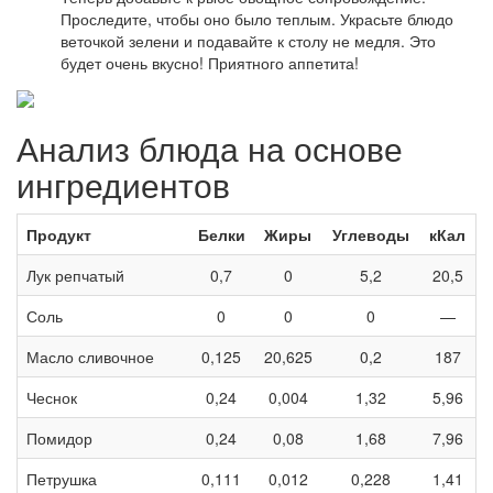
Проследите, чтобы оно было теплым. Украсьте блюдо
веточкой зелени и подавайте к столу не медля. Это
будет очень вкусно! Приятного аппетита!
Анализ блюда на основе
ингредиентов
Продукт
Белки
Жиры
Углеводы
кКал
Лук репчатый
0,7
0
5,2
20,5
Соль
0
0
0
—
Масло сливочное
0,125
20,625
0,2
187
Чеснок
0,24
0,004
1,32
5,96
Помидор
0,24
0,08
1,68
7,96
Петрушка
0,111
0,012
0,228
1,41