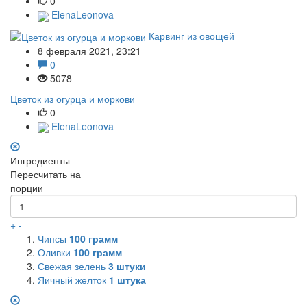
0
ElenaLeonova
Карвинг из овощей
8 февраля 2021, 23:21
0
5078
Цветок из огурца и моркови
0
ElenaLeonova
Ингредиенты
Пересчитать на
порции
+
-
Чипсы
100
грамм
Оливки
100
грамм
Свежая зелень
3
штуки
Яичный желток
1
штука