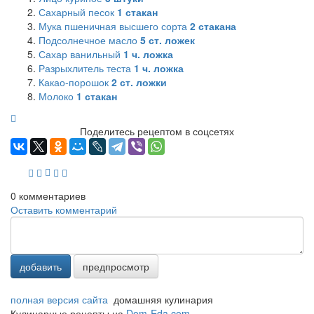
Сахарный песок
1
стакан
Мука пшеничная высшего сорта
2
стакана
Подсолнечное масло
5
ст. ложек
Сахар ванильный
1
ч. ложка
Разрыхлитель теста
1
ч. ложка
Какао-порошок
2
ст. ложки
Молоко
1
стакан
Поделитесь рецептом в соцсетях
0
комментариев
Оставить комментарий
добавить
предпросмотр
полная версия сайта
домашняя кулинария
Кулинарные рецепты на
Dom-Eda.com