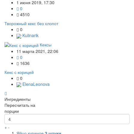
1 июня 2019, 17:30
0
4510
Творожный кекс без хлопот
0
Kulinarik
Кексы
11 марта 2021, 22:06
0
1636
Кекс с корицей
0
ElenaLeonova
Ингредиенты
Пересчитать на
порции
+
-
Яйцо куриное
3
штуки