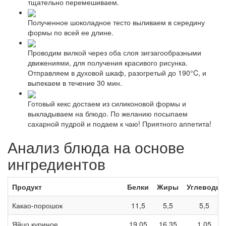
тщательно перемешиваем.
Полученное шоколадное тесто выливаем в середину
формы по всей ее длине.
Проводим вилкой через оба слоя зигзагообразными
движениями, для получения красивого рисунка.
Отправляем в духовой шкаф, разогретый до 190°C, и
выпекаем в течение 30 мин.
Готовый кекс достаем из силиконовой формы и
выкладываем на блюдо. По желанию посыпаем
сахарной пудрой и подаем к чаю! Приятного аппетита!
Анализ блюда на основе
ингредиентов
Продукт
Белки
Жиры
Углеводы
Какао-порошок
11,5
5,5
5,5
Яйцо куриное
19,05
16,35
1,05