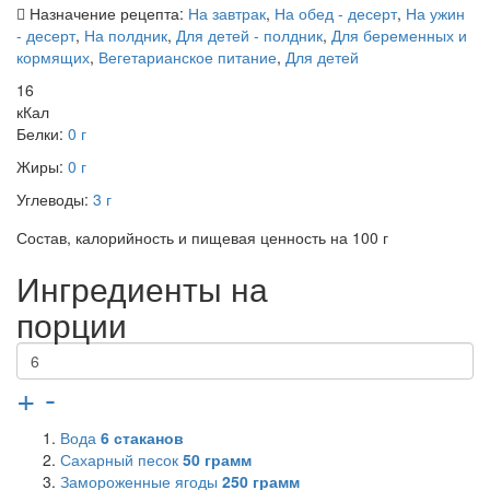
Назначение рецепта:
На завтрак
,
На обед - десерт
,
На ужин
- десерт
,
На полдник
,
Для детей - полдник
,
Для беременных и
кормящих
,
Вегетарианское питание
,
Для детей
16
кКал
Белки:
0 г
Жиры:
0 г
Углеводы:
3 г
Состав, калорийность и пищевая ценность на 100 г
Ингредиенты на
порции
+
-
Вода
6
стаканов
Сахарный песок
50
грамм
Замороженные ягоды
250
грамм