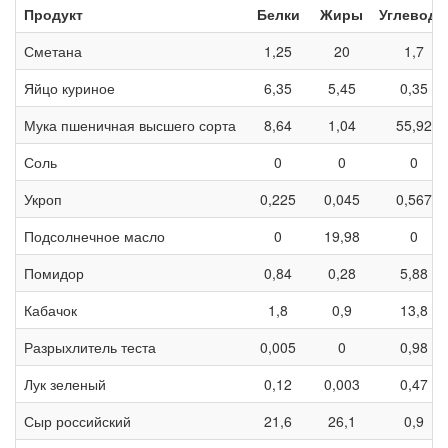
Продукт
Белки
Жиры
Углевод
Сметана
1,25
20
1,7
Яйцо куриное
6,35
5,45
0,35
Мука пшеничная высшего сорта
8,64
1,04
55,92
Соль
0
0
0
Укроп
0,225
0,045
0,567
Подсолнечное масло
0
19,98
0
Помидор
0,84
0,28
5,88
Кабачок
1,8
0,9
13,8
Разрыхлитель теста
0,005
0
0,98
Лук зеленый
0,12
0,003
0,47
Сыр российский
21,6
26,1
0,9