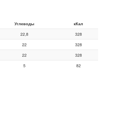
Углеводы
кКал
22,8
328
22
328
22
328
5
82