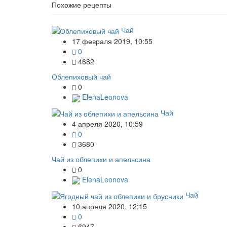
Похожие рецепты
Чай
17 февраля 2019, 10:55
0
4682
Облепиховый чай
0
ElenaLeonova
Чай
4 апреля 2020, 10:59
0
3680
Чай из облепихи и апельсина
0
ElenaLeonova
Чай
10 апреля 2020, 12:15
0
6947