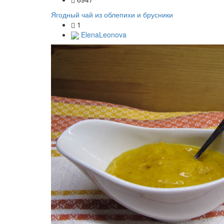
Ягодный чай из облепихи и брусники
1
ElenaLeonova