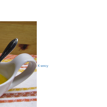
К мясу