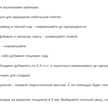
те маленькими кубиками.
вьте для украшения небольшой ломтик.
ковицу и тертый сыр – перемешайте до однородности.
Добавьте в овощную смесь – размешайте ложкой.
у – перемешайте.
, либо добавьте пищевую соду.
бходимо добавлять по 2-3 ст.л. и тщательно размешивать до однор
енцию для оладьев.
умагой – смажьте подсолнечным маслом. С ее помощью будет легк
мидор на кружочки толщиной 4-5 мм. Выбирайте плотный овощ, тог