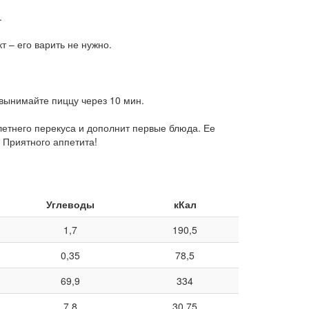
.
 – его варить не нужно.
 вынимайте пиццу через 10 мин.
летнего перекуса и дополнит первые блюда. Ее
 Приятного аппетита!
Углеводы
кКал
1,7
190,5
0,35
78,5
69,9
334
7,8
30,75