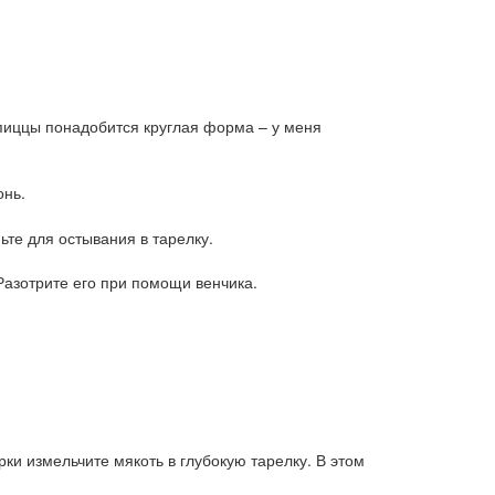
пиццы понадобится круглая форма – у меня
онь.
те для остывания в тарелку.
Разотрите его при помощи венчика.
и измельчите мякоть в глубокую тарелку. В этом