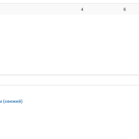
4
6
 (свежий)