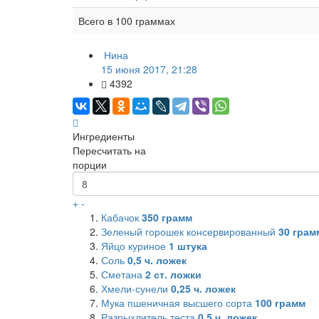
Всего в 100 граммах
Нина
15 июня 2017, 21:28
4392
Ингредиенты
Пересчитать на
порции
+
-
Кабачок
350
грамм
Зеленый горошек консервированный
30
грамм
Яйцо куриное
1
штука
Соль
0,5
ч. ложек
Сметана
2
ст. ложки
Хмели-сунели
0,25
ч. ложек
Мука пшеничная высшего сорта
100
грамм
Разрыхлитель теста
0,5
ч. ложек