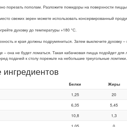
жно порезать пополам. Разложите помидоры на поверхности пиццы
есто свежих зерен можете использовать консервированный продукт
грейте духовку до температуры +180 °С.
рхность и края должны подрумяниться. Затем выключите духовку –
е – она не будет ломаться. Такая кабачковая пицца подойдет для 
еред подачей к столу порежьте на небольшие треугольные ломтики.
е ингредиентов
Белки
Жиры
1,25
20
6,35
5,45
10,8
1,3
1,05
0