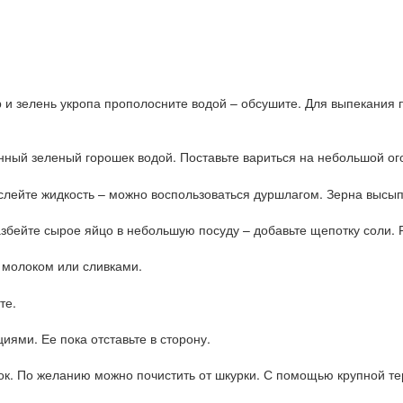
 и зелень укропа прополосните водой – обсушите. Для выпекания 
ный зеленый горошек водой. Поставьте вариться на небольшой ог
слейте жидкость – можно воспользоваться дуршлагом. Зерна высыпь
азбейте сырое яйцо в небольшую посуду – добавьте щепотку соли. 
 молоком или сливками.
те.
ями. Ее пока отставьте в сторону.
. По желанию можно почистить от шкурки. С помощью крупной терк