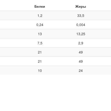
Белки
Жиры
1,2
33,5
0,24
0,004
13
13,25
7,5
2,9
21
49
21
49
10
24