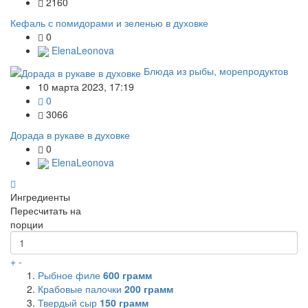
2160
Кефаль с помидорами и зеленью в духовке
0
ElenaLeonova
Блюда из рыбы, морепродуктов
10 марта 2023, 17:19
0
3066
Дорада в рукаве в духовке
0
ElenaLeonova
Ингредиенты
Пересчитать на
порции
+
-
Рыбное филе
600
грамм
Крабовые палочки
200
грамм
Твердый сыр
150
грамм