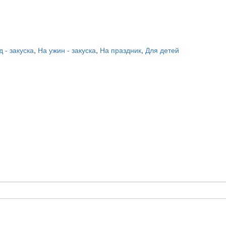
 - закуска
,
На ужин - закуска
,
На праздник
,
Для детей