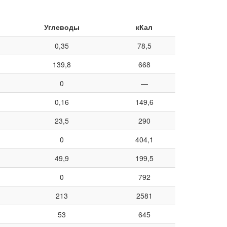
Углеводы
кКал
0,35
78,5
139,8
668
0
—
0,16
149,6
23,5
290
0
404,1
49,9
199,5
0
792
213
2581
53
645