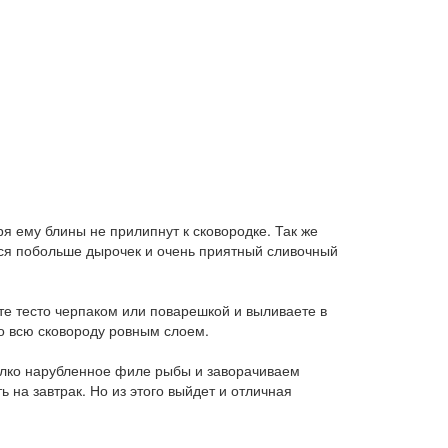
ря ему блины не прилипнут к сковородке. Так же
ься побольше дырочек и очень приятный сливочный
те тесто черпаком или поварешкой и выливаете в
ло всю сковороду ровным слоем.
елко нарубленное филе рыбы и заворачиваем
 на завтрак. Но из этого выйдет и отличная