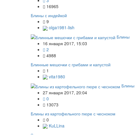
3
16965
Блины с индейкой
9
olga1981-lish
Блины
16 января 2017, 15:03
2
4988
Блинные мешочки с грибами и капустой
1
vita1980
Блины
27 января 2017, 20:04
0
13073
Блины из картофельного пюре с чесноком
0
KuLLina