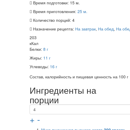
Время подготовки:
15 м.
Время приготовления:
25 м.
Количество порций:
4
Назначение рецепта:
На завтрак
,
На обед
,
На обед
203
кКал
Белки:
8 г
Жиры:
11 г
Углеводы:
16 г
Состав, калорийность и пищевая ценность на 100 г
Ингредиенты на
порции
+
-
Мука пшеничная высшего сорта
200
грамм