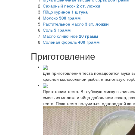
Сахарный песок
2
ст. ложки
Яйцо куриное
1
штука
Молоко
500
грамм
Растительное масло
3
ст. ложки
Соль
5
грамм
Масло сливочное
20
грамм
Соленая форель
400
грамм
Приготовление
Для приготовления теста понадобится мука вы
красной малосольной рыбы, я использую гор
Приготовим тесто. В глубокую миску выливае
смесь из молока и яйца добавляем сахар, р
тесто. Пока тесто получиться однородной кон