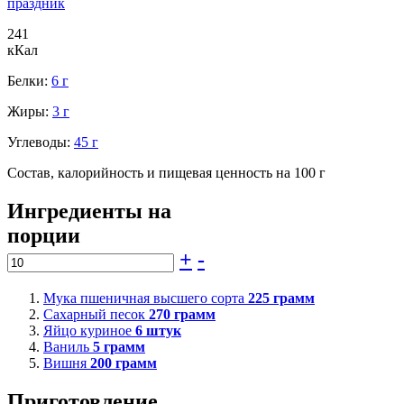
праздник
241
кКал
Белки:
6 г
Жиры:
3 г
Углеводы:
45 г
Состав, калорийность и пищевая ценность на 100 г
Ингредиенты на
порции
+
-
Мука пшеничная высшего сорта
225
грамм
Сахарный песок
270
грамм
Яйцо куриное
6
штук
Ваниль
5
грамм
Вишня
200
грамм
Приготовление