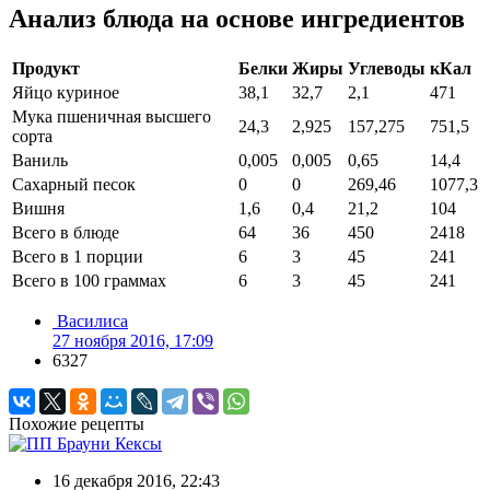
Анализ блюда на основе ингредиентов
Продукт
Белки
Жиры
Углеводы
кКал
Яйцо куриное
38,1
32,7
2,1
471
Мука пшеничная высшего
24,3
2,925
157,275
751,5
сорта
Ваниль
0,005
0,005
0,65
14,4
Сахарный песок
0
0
269,46
1077,3
Вишня
1,6
0,4
21,2
104
Всего в блюде
64
36
450
2418
Всего в 1 порции
6
3
45
241
Всего в 100 граммах
6
3
45
241
Василиса
27 ноября 2016, 17:09
6327
Похожие рецепты
Кексы
16 декабря 2016, 22:43