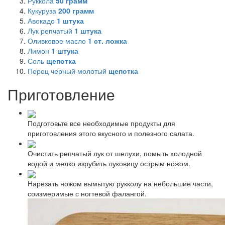
Руккола
50
грамм
Кукуруза
200
грамм
Авокадо
1
штука
Лук репчатый
1
штука
Оливковое масло
1
ст. ложка
Лимон
1
штука
Соль
щепотка
Перец черный молотый
щепотка
Приготовление
Подготовьте все необходимые продукты для
приготовления этого вкусного и полезного салата.
Очистить репчатый лук от шелухи, помыть холодной
водой и мелко изрубить луковицу острым ножом.
Нарезать ножом вымытую рукколу на небольшие части,
соизмеримые с ногтевой фалангой.