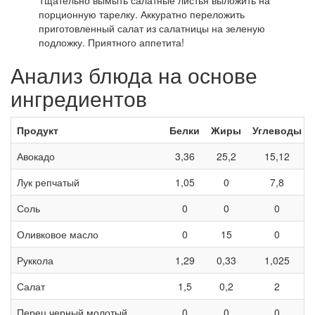
Тщательно вымыть салатные листья выложить на
порционную тарелку. Аккуратно переложить
приготовленный салат из салатницы на зеленую
подложку. Приятного аппетита!
Анализ блюда на основе
ингредиентов
Продукт
Белки
Жиры
Углеводы
Авокадо
3,36
25,2
15,12
Лук репчатый
1,05
0
7,8
Соль
0
0
0
Оливковое масло
0
15
0
Руккола
1,29
0,33
1,025
Салат
1,5
0,2
2
Перец черный молотый
0
0
0