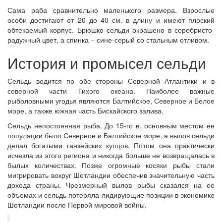
Сама раба сравнительно маленького размера. Взрослые
особи достигают от 20 до 40 см. в длину и имеют плоский
обтекаемый корпус. Брюшко сельди окрашено в серебристо-
радужный цвет, а спинка – сине-серый со стальным отливом.
История и промысел сельди
Сельдь водится по обе стороны Северной Атлантики и в
северной части Тихого океана. Наиболее важные
рыболовными угодья являются Балтийское, Северное и Белое
море, а также южная часть Бискайского залива.
Сельдь непостоянная рыба. До 15-го в. основным местом ее
популяции было Северное и Балтийское море, а вылов сельди
делал богатыми ганзейских купцов. Потом она практически
исчезла из этого региона и никогда больше не возвращалась в
былых количествах. Позже огромные косяки рыбы стали
мигрировать вокруг Шотландии обеспечив значительную часть
дохода страны. Чрезмерный вылов рыбы сказался на ее
объемах и сельдь потеряла лидирующие позиции в экономике
Шотландии после Первой мировой войны.