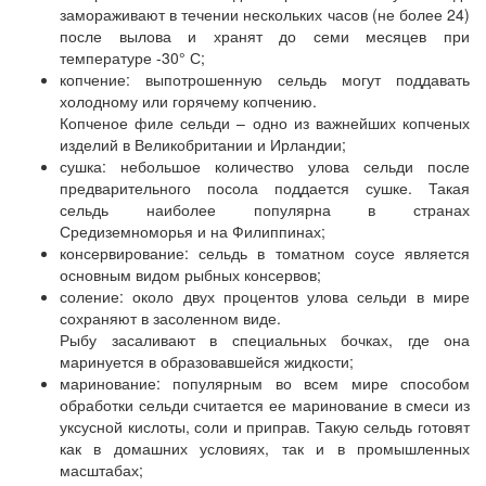
замораживают в течении нескольких часов (не более 24)
после вылова и хранят до семи месяцев при
температуре -30° С;
копчение: выпотрошенную сельдь могут поддавать
холодному или горячему копчению.
Копченое филе сельди – одно из важнейших копченых
изделий в Великобритании и Ирландии;
сушка: небольшое количество улова сельди после
предварительного посола поддается сушке. Такая
сельдь наиболее популярна в странах
Средиземноморья и на Филиппинах;
консервирование: сельдь в томатном соусе является
основным видом рыбных консервов;
соление: около двух процентов улова сельди в мире
сохраняют в засоленном виде.
Рыбу засаливают в специальных бочках, где она
маринуется в образовавшейся жидкости;
маринование: популярным во всем мире способом
обработки сельди считается ее маринование в смеси из
уксусной кислоты, соли и приправ. Такую сельдь готовят
как в домашних условиях, так и в промышленных
масштабах;