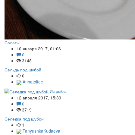
Салаты
10 января 2017, 01:06
0
3148
Сельдь под шубой
0
Annatoltec
Из рыбы
12 апреля 2017, 15:39
0
3719
Селедка под шубой
1
TanyushkaKudaeva